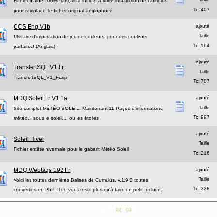
Fichier d'aide 100% français à inclure à votre installation de Cumulus
Tc: 407
pour remplacer le fichier original anglophone
CCS Eng V1b
ajouté
Taille
Utilitaire d'importation de jeu de couleurs, pour des couleurs
Tc: 164
parfaites! (Anglais)
ajouté
TransfertSQL V1 Fr
Taille
TransfertSQL_V1_Fr.zip
Tc: 707
MDQ Soleil Fr V1 1a
ajouté
Taille
Site complet MÉTÉO SOLEIL. Maintenant 11 Pages d'informations
Tc: 997
météo... sous le soleil.... ou les étoiles
ajouté
Soleil Hiver
Taille
Fichier entête hivernale pour le gabarit Météo Soleil
Tc: 216
MDQ Webtags 192 Fr
ajouté
Taille
Voici les toutes dernières Balises de Cumulus, v.1.9.2 toutes
Tc: 328
converties en PhP. Il ne vous reste plus qu'à faire un petit Include.
| 01 |
02
|
03
|