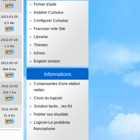
Fichier d'aide
Installer Cumulus
2013-03-25
Configurer Cumulus
6.5 Mo
Franciser vote Site
Librairie
2012-07-19
Thèmes
1.2 Go
Icônes
English version
2012-05-10
994.8 Ko
Informations
Composantes d'une station
2011-12-20
météo
233.7 Ko
Choix du logiciel
Solution facile... les Kit
2011-10-05
Publier ses résultats
11.4 Ko
Logiciel-Le problème
francophone