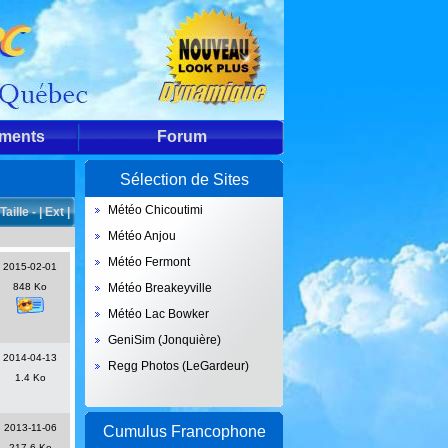
ements
Forum
Sélection de Sites
Météo Chicoutimi
Taille - |
Ext |
Météo Anjou
Météo Fermont
2015-02-01
848 Ko
Météo Breakeyville
Météo Lac Bowker
GeniSim (Jonquière)
2014-04-13
Regg Photos (LeGardeur)
1.4 Ko
2013-11-06
Cumulus Francophone
217.6 Ko