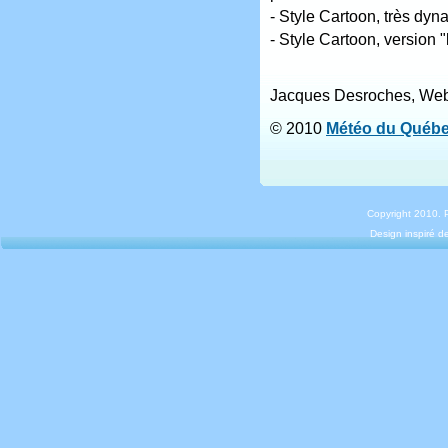
- Style Cartoon, très dyn
- Style Cartoon, version "l
Jacques Desroches, We
© 2010
Météo du Québ
Copyright 2010.
Design inspiré 