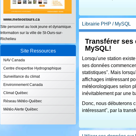
www.meteostours.ca
Librairie PHP / MySQL
Site personnel au look jeune et dynamique.
Information sur la ville de St-Ours-sur-
Richelieu
Transférer ses
MySQL!
Site Ressources
Lorsqu'une station exist
NAV Canada
ses données commencent 
Centre d'expertise Hydrographique
statistiques". Mais lorsqu
Surveillance du climat
affichages intéressant po
Environnement Canada
météorologiques selon plu
inévitablement par une b
Climat Québec
Réseau Météo-Québec
Donc, nous débuterons co
Météo Alerte Québec
intéressant", par la tran