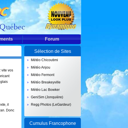
ements
Forum
Sélection de Sites
Météo Chicoutimi
Météo Anjou
 vite vos
Météo Fermont
bricant
nglais
Météo Breakeyville
Météo Lac Bowker
GeniSim (Jonquière)
te, il
Regg Photos (LeGardeur)
cran. Donc
Cumulus Francophone