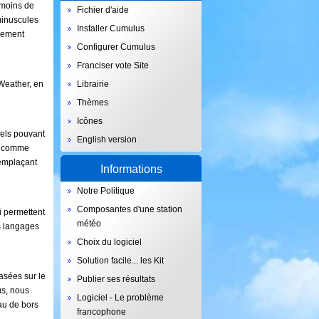
 moins de
Fichier d'aide
minuscules
Installer Cumulus
blement
Configurer Cumulus
Franciser vote Site
yWeather, en
Librairie
Thèmes
Icônes
iels pouvant
English version
s, comme
remplaçant
Informations
Notre Politique
Composantes d'une station
i permettent
météo
es langages
Choix du logiciel
Solution facile... les Kit
asées sur le
Publier ses résultats
us, nous
Logiciel - Le problème
au de bors
francophone