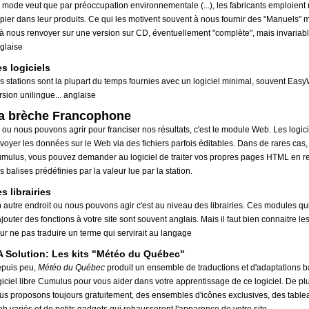
 mode veut que par préoccupation environnementale (...), les fabricants emploient
pier dans leur produits. Ce qui les motivent souvent à nous fournir des "Manuels" 
 à nous renvoyer sur une version sur CD, éventuellement "complète", mais invaria
glaise
s logiciels
s stations sont la plupart du temps fournies avec un logiciel minimal, souvent Eas
rsion unilingue... anglaise
a brèche Francophone
 ou nous pouvons agrir pour franciser nos résultats, c'est le module Web. Les logic
voyer les données sur le Web via des fichiers parfois éditables. Dans de rares ca
mulus, vous pouvez demander au logiciel de traiter vos propres pages HTML en 
s balises prédéfinies par la valeur lue par la station.
s librairies
 autre endroit ou nous pouvons agir c'est au niveau des librairies. Ces modules qu
ajouter des fonctions à votre site sont souvent anglais. Mais il faut bien connaitre l
ur ne pas traduire un terme qui servirait au langage
A Solution: Les kits "Météo du Québec"
puis peu,
Météo du Québec
produit un ensemble de traductions et d'adaptations b
giciel libre Cumulus pour vous aider dans votre apprentissage de ce logiciel. De pl
us proposons toujours gratuitement, des ensembles d'icônes exclusives, des table