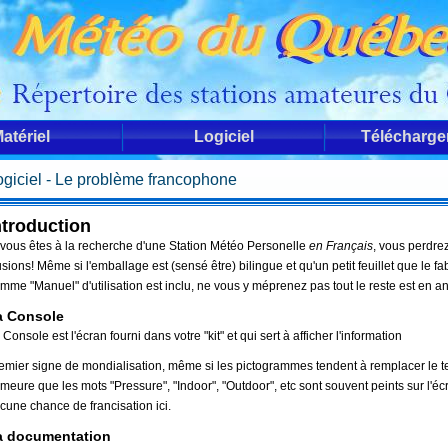
atériel
Logiciel
Télécharg
ogiciel - Le problème francophone
ntroduction
 vous êtes à la recherche d'une Station Météo Personelle
en Français
, vous perdrez
lusions! Même si l'emballage est (sensé être) bilingue et qu'un petit feuillet que le fa
mme "Manuel" d'utilisation est inclu, ne vous y méprenez pas tout le reste est en a
a Console
 Console est l'écran fourni dans votre "kit" et qui sert à afficher l'information
emier signe de mondialisation, même si les pictogrammes tendent à remplacer le tex
meure que les mots "Pressure", "Indoor", "Outdoor", etc sont souvent peints sur l'é
cune chance de francisation ici.
a documentation