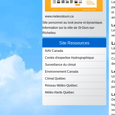
La
pa
et
www.meteostours.ca
an
Site personnel au look jeune et dynamique.
Le
Information sur la ville de St-Ours-sur-
Le
Richelieu
ve
L
Site Ressources
Là
NAV Canada
en
Centre d'expertise Hydrographique
Cu
de
Surveillance du climat
Le
Environnement Canada
Un
Climat Québec
d'
Réseau Météo-Québec
po
Météo Alerte Québec
L
De
lo
vo