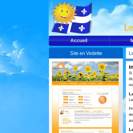
Accueil
M
Site en Vedette
L
I
Si
il
no
L
La
Pr
de
au
L