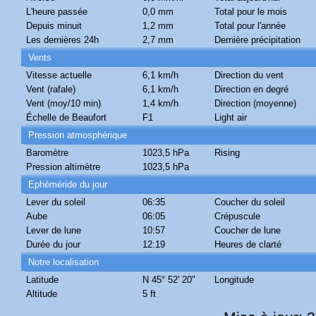
L'heure passée
0,0 mm
Total pour le mois
Depuis minuit
1,2 mm
Total pour l'année
Les dernières 24h
2,7 mm
Dernière précipitation
Vents
Vitesse actuelle
6,1 km/h
Direction du vent
Vent (rafale)
6,1 km/h
Direction en degré
Vent (moy/10 min)
1,4 km/h
Direction (moyenne)
Échelle de Beaufort
F1
Light air
Pression atmosphérique
Baromètre
1023,5 hPa
Rising
Pression altimètre
1023,5 hPa
Ephéméride du jour
Lever du soleil
06:35
Coucher du soleil
Aube
06:05
Crépuscule
Lever de lune
10:57
Coucher de lune
Durée du jour
12:19
Heures de clarté
Notre localisation
Latitude
N 45° 52' 20"
Longitude
Altitude
5 ft