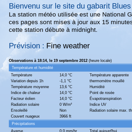
Bienvenu sur le site du gabarit Blue
La station météo utilisée est une National
ces pages sont mises à jour aux 15 minutes
cette station débute à midnight.
Prévision :
Fine weather
Observations à 18:14, le 19 septembre 2012
(heure locale)
Température et humidité
Température
14,0 °C
Température apparente
Variation depuis 1h
-1,1 °C
thermomètre mouillé
Température moyenne
13,6 °C
Humidité
Indice de chaleur
14,0 °C
Point de rosée
Facteur éolien
14,0 °C
Évapotranspiration
Radiation solaire
0 W/m²
Indice UV
Ensoleillé
Non
Radiation solaire max. t
Couvert nuageux
3966 ft
Précipitations
Averse
0,0 mm/hr
Total aujourd'hui